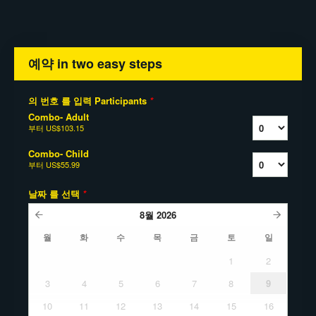
예약 in two easy steps
의 번호 를 입력 Participants
*
Combo- Adult
부터
US$103.15
Combo- Child
부터
US$55.99
날짜 를 선택
*
8월
2026
월
화
수
목
금
토
일
1
2
3
4
5
6
7
8
9
10
11
12
13
14
15
16