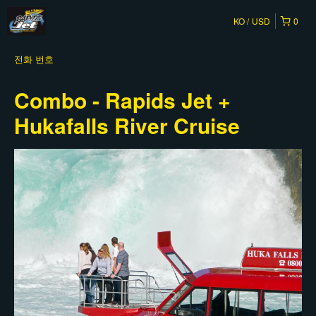
KO
USD
0
전화 번호
Combo - Rapids Jet +
Hukafalls River Cruise