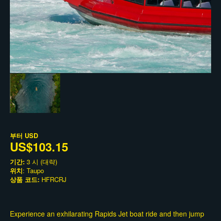
부터
USD
US$103.15
기간:
3 시 (대략)
위치
: Taupo
상품 코드:
HFRCRJ
Experience an exhilarating Rapids Jet boat ride and then jump