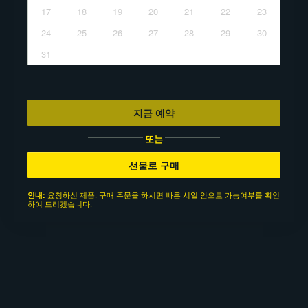
17
18
19
20
21
22
23
24
25
26
27
28
29
30
31
지금 예약
또는
선물로 구매
요청하신 제품. 구매 주문을 하시면 빠른 시일 안으로 가능여부를 확인
안내:
하여 드리겠습니다.