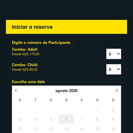
Iniciar a reserva
Digite o número de Participants
*
Combo- Adult
Desde
NZ$ 175,00
Combo- Child
Desde
NZ$ 95,00
Escolha uma data
*
agosto
2026
S
T
Q
Q
S
S
D
1
2
3
4
5
6
7
8
9
10
11
12
13
14
15
16