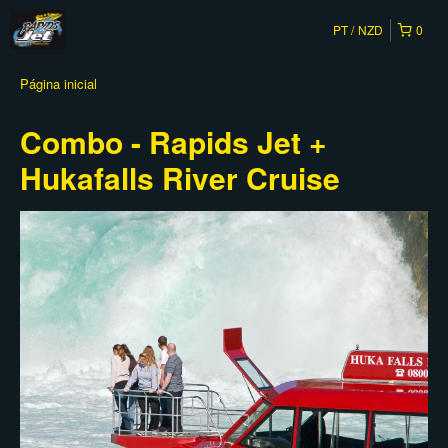
PT
NZD
0
Página inicial
Combo - Rapids Jet +
Hukafalls River Cruise