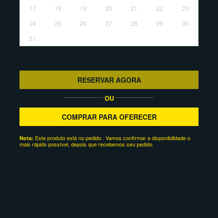
17
18
19
20
21
22
23
24
25
26
27
28
29
30
31
RESERVAR AGORA
OU
COMPRAR PARA OFERECER
Este produto está no pedido . Vamos confirmar a disponibilidade o
Nota:
mais rápido possível, depois que recebemos seu pedido.