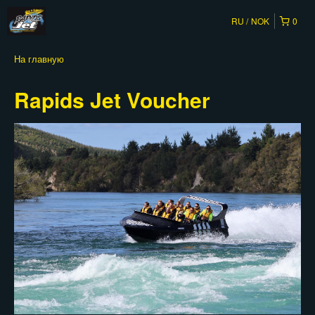
RU
NOK
0
На главную
Rapids Jet Voucher