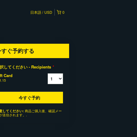
日本語
USD
0
今すぐ予約する
択してください - Recipients
*
ft Card
1.15
今すぐ予約
商品ご購入後、確認メー
意してください:
が送信されます。.