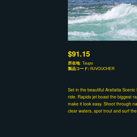
$91.15
所在地
: Taupo
製品コード:
RJVOUCHER
Set in the beautiful Aratiatia Sceni
ride. Rapids jet boast the biggest 
make it look easy. Shoot through na
clear waters, spot trout and surf 