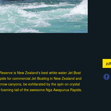
お
c Reserve is New Zealand's best white water Jet Boat
rapids for commercial Jet Boating in New Zealand and
rrow canyons, be exhilarated by the spin on crystal
the foaming tail of the awesome Nga Awapurua Rapids.