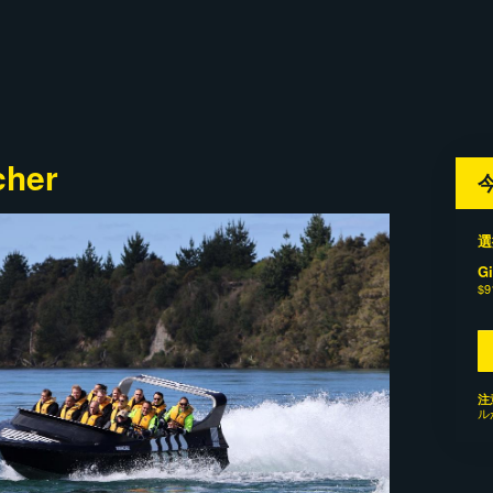
cher
選
Gi
$9
注
ル