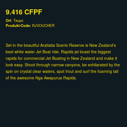
9.416 CFPF
Ort
: Taupo
Produkt-Code:
RJVOUCHER
Set in the beautiful Aratiatia Scenic Reserve is New Zealand's
best white water Jet Boat ride. Rapids jet boast the biggest
rapids for commercial Jet Boating in New Zealand and make it
look easy. Shoot through narrow canyons, be exhilarated by the
spin on crystal clear waters, spot trout and surf the foaming tail
of the awesome Nga Awapurua Rapids.