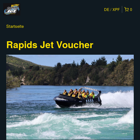
DE
XPF
0
Startseite
Rapids Jet Voucher