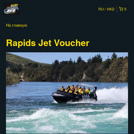
RU
HKD
0
На главную
Rapids Jet Voucher