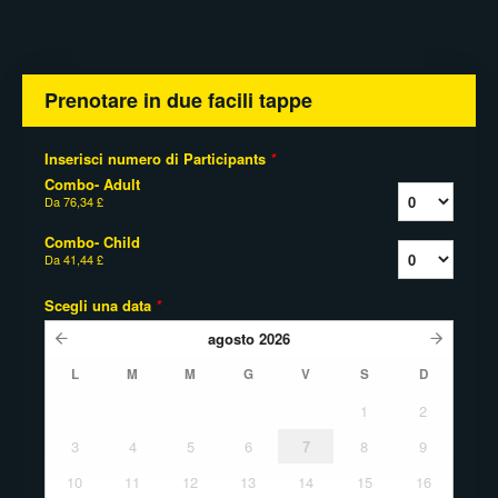
Prenotare in due facili tappe
Inserisci numero di Participants
*
Combo- Adult
Da
76,34 £
Combo- Child
Da
41,44 £
Scegli una data
*
agosto
2026
L
M
M
G
V
S
D
1
2
3
4
5
6
7
8
9
10
11
12
13
14
15
16