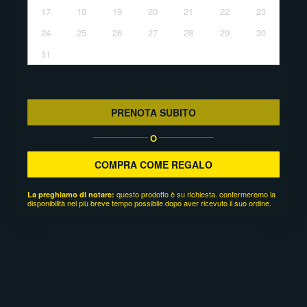
17
18
19
20
21
22
23
24
25
26
27
28
29
30
31
PRENOTA SUBITO
O
COMPRA COME REGALO
questo prodotto è su richiesta. confermeremo la
La preghiamo di notare:
disponibilità nel più breve tempo possibile dopo aver ricevuto il suo ordine.