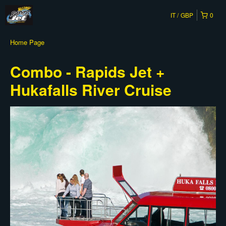
IT
GBP
0
Home Page
Combo - Rapids Jet +
Hukafalls River Cruise