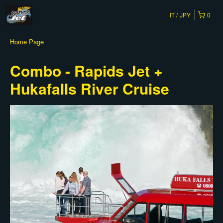
IT
JPY
0
Home Page
Combo - Rapids Jet +
Hukafalls River Cruise