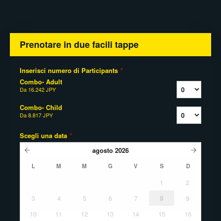
Prenotare in due facili tappe
Inserisci numero di Participants
*
Combo- Adult
Da
16.242 JPY
Combo- Child
Da
8.817 JPY
Scegli una data
*
agosto
2026
L
M
M
G
V
S
D
1
2
3
4
5
6
7
8
9
10
11
12
13
14
15
16