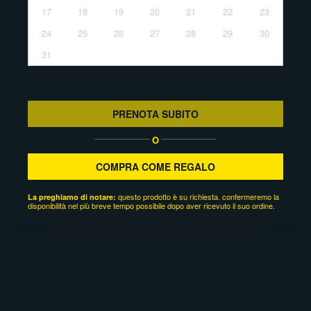
17
18
19
20
21
22
23
24
25
26
27
28
29
30
31
PRENOTA SUBITO
O
COMPRA COME REGALO
questo prodotto è su richiesta. confermeremo la
La preghiamo di notare:
disponibilità nel più breve tempo possibile dopo aver ricevuto il suo ordine.